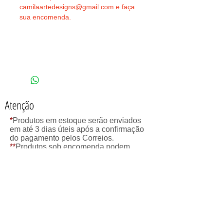
camilaartedesigns@gmail.com e faça 
sua encomenda.
Details
*Toda jóia feita à mão pode sofrer
pequenas variações
(peso,tonalidade,tamanho).
Atenção
*
Produtos em estoque serão enviados
em até 3 dias úteis após a confirmação
do pagamento pelos Correios.
**
Produtos sob encomenda podem
demorar até 10 dias para serem
confeccionados e então serão
enviados pelos Correios.
camilaartedesigns@gmail.com