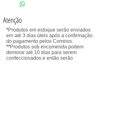
Atenção
*
Produtos em estoque serão enviados
em até 3 dias úteis após a confirmação
do pagamento pelos Correios.
**
Produtos sob encomenda podem
demorar até 10 dias para serem
confeccionados e então serão
enviados pelos Correios.
camilaartedesigns@gmail.com
© 2013 by Camila Gama
CNPJ
21.660.144
/0001-44
Política de Troca,
Devolução e Reembolso
A satisfação dos nossos clientes é
prioridade em nossa loja. Todas as