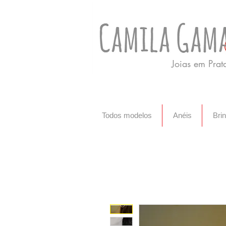
Joias em Pra
Todos modelos
Anéis
Bri