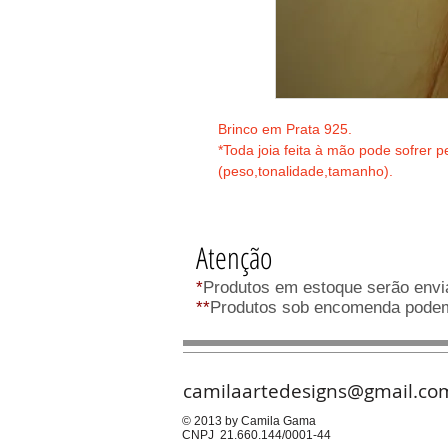
Brinco em Prata 925.
*Toda joia feita à mão pode sofrer 
(peso,tonalidade,tamanho). 
Atenção
*
Produtos em estoque serão envia
**
Produtos sob encomenda podem 
camilaartedesigns@gmail.co
© 2013 by Camila Gama
CNPJ 21.660.144/0001-44