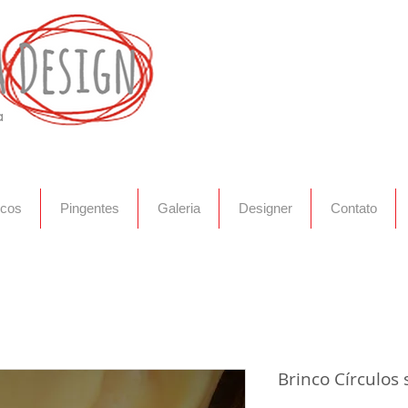
ta
ncos
Pingentes
Galeria
Designer
Contato
Brinco Círculos