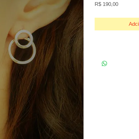
Preço
R$ 190,00
Adci
Details
Este brinco é composto de
pode ser usado separadam