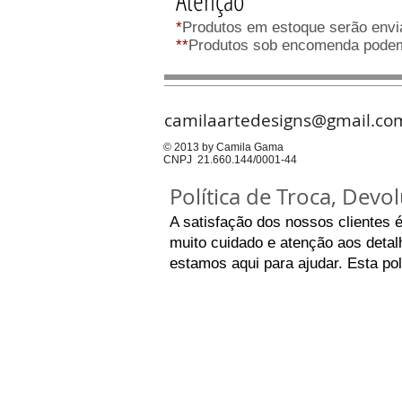
Atenção
*
Produtos em estoque serão envia
**
Produtos sob encomenda podem 
camilaartedesigns@gmail.co
© 2013 by Camila Gama
CNPJ 21.660.144/0001-44
Política de Troca, Dev
A satisfação dos nossos clientes 
muito cuidado e atenção aos detalh
estamos aqui para ajudar. Esta po