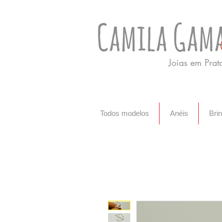
Joias em Pra
Todos modelos
Anéis
Bri