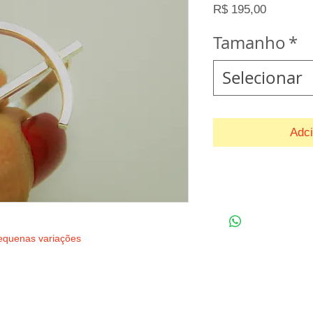
Preço
R$ 195,00
Tamanho
*
Selecionar
Adci
*
Obs: Para demais tamanho
camilaartedesigns@gmail
pequenas variações 