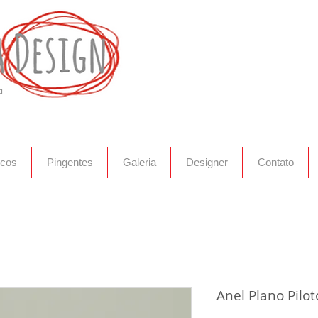
ta
ncos
Pingentes
Galeria
Designer
Contato
Anel Plano Pilot