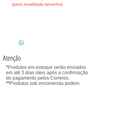
(peso,tonalidade,tamanho).
*
Obs: Para demais tamanhos, envie um
email para camilaartedesigns@gmail.com e
faça sua encomenda.
Atenção
*
Produtos em estoque serão enviados
em até 3 dias úteis após a confirmação
do pagamento pelos Correios.
**
Produtos sob encomenda podem
demorar até 10 dias para serem
confeccionados e então serão
enviados pelos Correios.
camilaartedesigns@gmail.com
© 2013 by Camila Gama